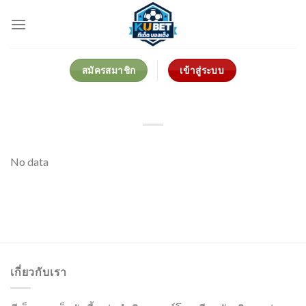
Skip
to
content
สมัครสมาชิก
เข้าสู่ระบบ
No data
เกี่ยวกับเรา