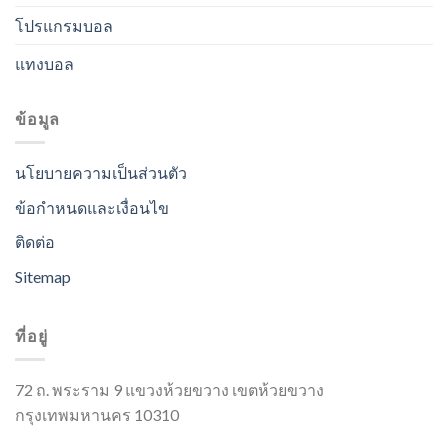
โปรแกรมบอล
แทงบอล
ข้อมูล
นโยบายความเป็นส่วนตัว
ข้อกำหนดและเงื่อนไข
ติดต่อ
Sitemap
ที่อยู่
72 ถ. พระราม 9 แขวงห้วยขวาง เขตห้วยขวาง
กรุงเทพมหานคร 10310