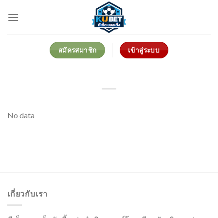
Skip
to
content
สมัครสมาชิก
เข้าสู่ระบบ
No data
เกี่ยวกับเรา