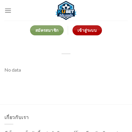
Skip
to
content
สมัครสมาชิก
เข้าสู่ระบบ
No data
เกี่ยวกับเรา