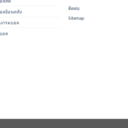
อลสด
ติดต่อ
อลย้อนหลัง
Sitemap
แกรมบอล
บอล