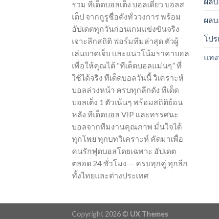
ผลบ
รวม ทีเด็ดบอลเต็ง บอลเดี่ยว บอลส
เต็ป จากกูรูชื่อดังทั่ววงการ พร้อม
ผลบ
อัปเดตทุกวันก่อนเกมแข่งขันจริง
โปร
เจาะลึกสถิติ ฟอร์มทีมล่าสุด ตัวผู้
เล่นบาดเจ็บ และแนวโน้มราคาบอล
แทง
เพื่อให้คุณได้ “ทีเด็ดบอลแม่นๆ” ที่
ใช้ได้จริง ทีเด็ดบอลวันนี้ วิเคราะห์
บอลล่วงหน้า ครบทุกลีกดัง ทีเด็ด
บอลเต็ง 1 ตัวเน้นๆ พร้อมสถิติย้อน
หลัง ทีเด็ดบอล VIP และทรรศนะ
บอลจากทีมงานคุณภาพ มั่นใจได้
ทุกโพย ทุกบทวิเคราะห์ คัดมาเพื่อ
คนรักฟุตบอลโดยเฉพาะ อัปเดต
ตลอด 24 ชั่วโมง — ครบทุกคู่ ทุกลีก
ทั้งไทยและต่างประเทศ
Copyright 2026 ©
UX Themes