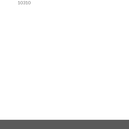
10310