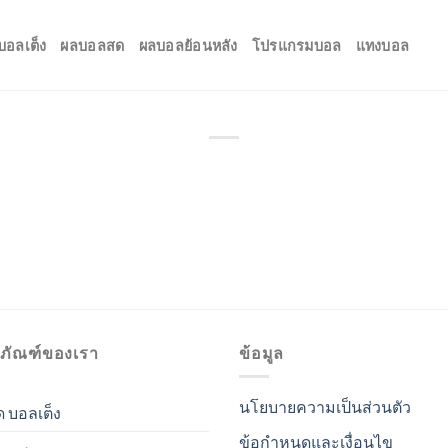
 บอลเต็ง
ผลบอลสด
ผลบอลย้อนหลัง
โปรแกรมบอล
แทงบอล
ตภัณฑ์ของเรา
ข้อมูล
นโยบายความเป็นส่วนตัว
็ด บอลเต็ง
ข้อกำหนดและเงื่อนไข