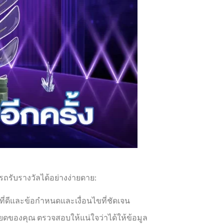
ถรับรางวัลได้อย่างง่ายดาย:
์ที่ดีและข้อกำหนดและเงื่อนไขที่ชัดเจน
ดของคุณ ตรวจสอบให้แน่ใจว่าได้ให้ข้อมูล