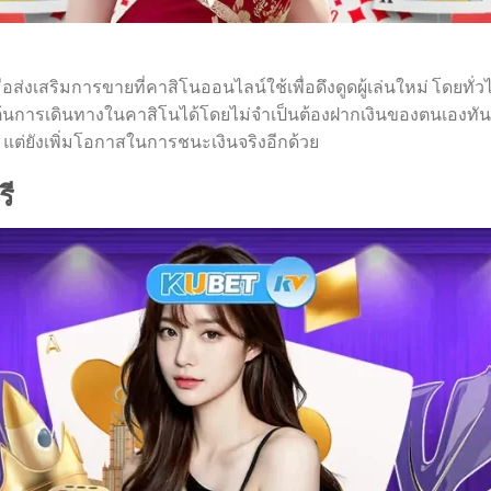
อส่งเสริมการขายที่คาสิโนออนไลน์ใช้เพื่อดึงดูดผู้เล่นใหม่ โดยทั
มต้นการเดินทางในคาสิโนได้โดยไม่จำเป็นต้องฝากเงินของตนเองทันที
ต่ยังเพิ่มโอกาสในการชนะเงินจริงอีกด้วย
รี