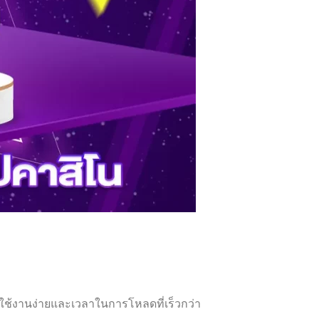
่ใช้งานง่ายและเวลาในการโหลดที่เร็วกว่า