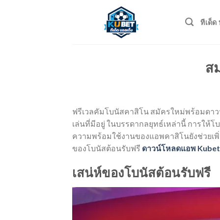
Skip
to
ทีเด็ด
content
สม
ฟรีเวลคัมโบนัสคาสิโน สมัครใหม่พร้อมด
เล่นที่มีอยู่ ในบรรดากลยุทธ์เหล่านี้ การให้
ความพร้อมใช้งานของแอพคาสิโนยังช่วยเพิ่ม
ของโบนัสต้อนรับฟรี
ดาวน์โหลดแอพ Kubet
เสน่ห์ของโบนัสต้อนรับฟรี