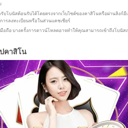
บ
รับโบนัสต้อนรับได้โดยตรงจากเว็บไซต์ของคาสิโนหรือผ่านลิงก์อ
การลงทะเบียนหรือในส่วนแคชเชียร์
ถือ บางครั้งการดาวน์โหลดอาจทำให้คุณสามารถเข้าถึงโบนัสเพิ
ปคาสิโน